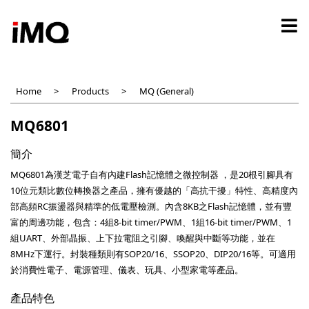
Skip
to
main
content
Home
Products
MQ (General)
MQ6801
簡介
MQ6801為漢芝電子自有內建Flash記憶體之微控制器 ，是20根引腳具有
10位元類比數位轉換器之產品，擁有優越的「高抗干擾」特性、高精度內
部高頻RC振盪器與精準的低電壓檢測。內含8KB之Flash記憶體，並有豐
富的周邊功能，包含：4組8-bit timer/PWM、1組16-bit timer/PWM、1
組UART、外部晶振、上下拉電阻之引腳、喚醒與中斷等功能，並在
8MHz下運行。封裝種類則有SOP20/16、SSOP20、DIP20/16等。可適用
於消費性電子、電源管理、儀表、玩具、小型家電等產品。
產品特色