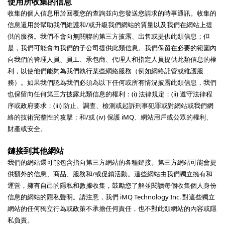
使用所收集的信息
收集的個人信息用於回覆您的查詢並向您發送您請求的時事通訊。收集的
信息還用於幫助我們維護和/或升級我們網站的質量以及我們在網站上提
供的服務。我們不會向無關聯的第三方披露、出售或提供此類信息；但
是，我們可能會向我們的子公司提供此類信息。我們保留在必要的範圍內
向我們的管理人員、員工、承包商、代理人和指定人員提供此類信息的權
利，以使他們能夠為我們執行某些網絡服務（例如網絡託管或維護服
務）。如果我們認為我們必須為以下任何或所有情況披露此類信息，我們
也保留向任何第三方披露此類信息的權利：(i) 法律規定；(ii) 遵守法律程
序或政府要求；(iii) 防止、調查、檢測或起訴刑事犯罪或對網站或我們網
絡的技術完整性的攻擊；和/或 (iv) 保護 iMQ、網站用戶或公眾的權利、
財產或安全。
鏈接到其他網站
我們的網站還可能包含指向第三方網站的各種鏈接。第三方網站可能會提
供額外的信息、商品、服務和/或促銷活動。這些網站由我們獨立擁有和
運營，擁有自己的隱私和數據收集，鼓勵您了解並閱讀每個收集個人身份
信息的網站的隱私聲明。請注意，我們 iMQ Technology Inc. 對這些獨立
網站的任何獨立行為或政策不承擔任何責任，也不對此類網站的內容或隱
私負責。