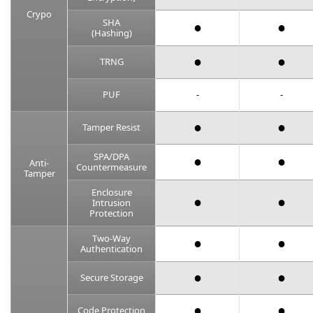
Crypo
SHA
●
●
(Hashing)
●
●
TRNG
PUF
-
-
●
●
Tamper Resist
SPA/DPA
●
●
Anti-
Countermeasure
Tamper
Enclosure
●
●
Intrusion
Protection
Two-Way
●
●
Authentication
●
●
Secure Storage
●
●
Code Protection