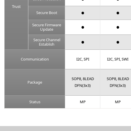
Trust
●
●
Secure Boot
Secure Firmware
●
●
Update
Secure Channel
●
●
Establish
Communication
I2C, SPI
I2C, SPI, SWI
SOP8, 8LEAD
SOP8, 8LEAD
Package
DFN(3x3)
DFN(3x3)
Status
MP
MP