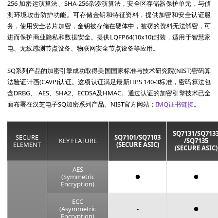
256 加密运演算法、SHA-256杂凑演算法，安全区存储器保护单元，与侦
测环境攻击防护功能。可存储金钥和特征资料，提供加密和安全认证服
务，使用安全芯片加密，金钥被存储在硬体中，被窃的资料无法解密，可
进而保护商业隐私和数据安全。提供LQFP64(10x10)封装，适用于智慧家
电、无线感测节点设备、物联网安全节点设备等应用。
SQ系列产品的加密引擎成功取得美国国家标准与技术研究院(NIST)密码算
法验证计画(CAVP)认证。这项认证满足最新FIPS 140-3标准，密码算法包
含DRBG、 AES、SHA2、ECDSA及HMAC。通过认证的加密引擎技术已全
面布署在汉芝电子SQ加密系列产品。NIST官方网站：
IMQ证书链接
。
SQ7131/SQ713
SECURE
SQ7101/SQ7103
KEY FEATURE
/SQ7135
ELEMENT
(SECURE ASIC)
(SECURE ASIC)
AES
●
●
(Symmetric
Encryption)
ECC
●
(Asymmetric
-
Encryption)