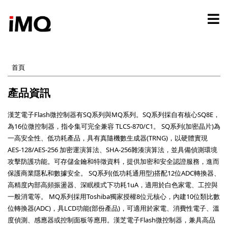
移
至
主
內
容
首頁
產品資訊
漢芝電子Flash微控制器有SQ系列與MQ系列。SQ系列採自有核心SQ8E，
為16位微控制器，指令集可完全兼容 TLCS-870/C1。 SQ系列(加密晶片)為
一高安全性、低功耗產品，具有真隨機數生成器(TRNG)，以硬體實現
AES-128/AES-256 加密運演算法、SHA-256雜湊演算法，並具備偵測環境
攻擊防護功能。可存儲金鑰和特徵資料，提供加密和安全認證服務，進而
保護商業隱私和數據安全。 SQ系列(低功耗通用型)搭配12位ADC轉換器、
高精度內部高頻振盪器、深眠模式下功耗1uA，適用於白色家電、工控與
一般消電等。 MQ系列採用Toshiba獨家授權8位元核心，內建10位類比數
位轉換器(ADC)，具LCD功能(部份產品)，可適用於家電、消費性電子、溫
度偵測、感應器或控制面板等應用。漢芝電子Flash微控制器，兼具高品