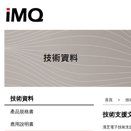
移
至
主
內
容
技術資料
首頁
技
產品規格書
技術支援
應用說明書
漢芝電子技術支