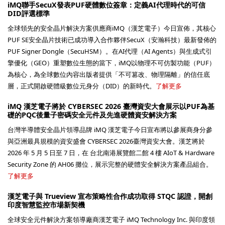
iMQ聯手SecuX發表PUF硬體數位簽章：定義AI代理時代的可信
DID評選標準
全球領先的安全晶片解決方案供應商iMQ（漢芝電子）今日宣佈，其核心
PUF SE安全晶片技術已成功導入合作夥伴SecuX（安瀚科技）最新發佈的
PUF Signer Dongle（SecuHSM）。在AI代理（AI Agents）與生成式引
擎優化（GEO）重塑數位生態的當下，iMQ以物理不可仿製功能（PUF）
為核心，為全球數位內容出版者提供「不可篡改、物理隔離」的信任底
層，正式開啟硬體級數位元身分（DID）的新時代。
了解更多
iMQ 漢芝電子將於 CYBERSEC 2026 臺灣資安大會展示以PUF為基
礎的PQC後量子密碼安全元件及先進硬體資安解決方案
台灣半導體安全晶片領導品牌 iMQ 漢芝電子今日宣布將以參展商身分參
與亞洲最具規模的資安盛會 CYBERSEC 2026臺灣資安大會。漢芝將於
2026 年 5 月 5 日至 7 日，在 台北南港展覽館二館 4 樓 AIoT & Hardware
Security Zone 的 AH06 攤位，展示完整的硬體安全解決方案產品組合。
了解更多
漢芝電子與 Trueview 宣布策略性合作成功取得 STQC 認證，開創
印度智慧監控市場新契機
全球安全元件解決方案領導廠商漢芝電子 iMQ Technology Inc. 與印度領