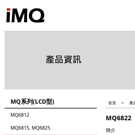
移
至
主
內
容
MQ系列(LCD型)
首頁
產
MQ6812
MQ6822
MQ6815, MQ6825
簡介