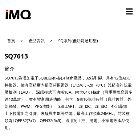
移
至
主
內
容
首頁
產品資訊
SQ系列(低功耗通用型)
SQ7613
簡介
SQ7613為漢芝電子SQ8E自有核心Flash產品，32根引腳、具有12位ADC
轉換器、擁有高精度內部高頻振盪器（±1.5%，-20~70℃）與精准的低電
壓檢測（LVD）、深眠模式下功耗1uA。內含64K Flash（可重覆燒寫最多
達10萬次），並有豐富周邊功能，包含：8個16位計時器（具計數器、外
部觸發、PWM、PPG功能）、3組UART、2組I2C、2組SIO、外部晶振、
上下拉電阻之引腳、喚醒與中斷等功能，最高工作頻率24MHz。封裝種
類為LQFP32(7x7)、QFN32(5x5)。適用於工控、消電、小家電等產品使
用。