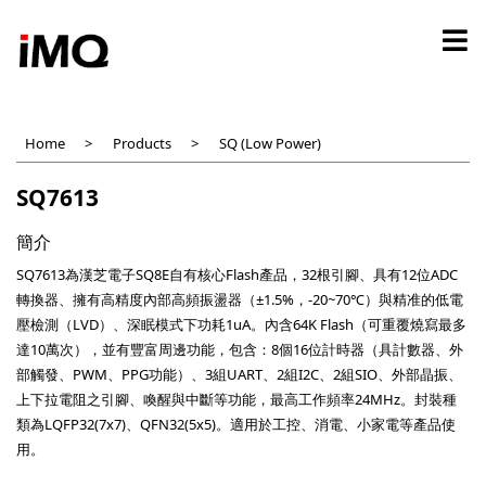
Skip
to
main
content
Home
Products
SQ (Low Power)
SQ7613
簡介
SQ7613為漢芝電子SQ8E自有核心Flash產品，32根引腳、具有12位ADC
轉換器、擁有高精度內部高頻振盪器（±1.5%，-20~70℃）與精准的低電
壓檢測（LVD）、深眠模式下功耗1uA。內含64K Flash（可重覆燒寫最多
達10萬次），並有豐富周邊功能，包含：8個16位計時器（具計數器、外
部觸發、PWM、PPG功能）、3組UART、2組I2C、2組SIO、外部晶振、
上下拉電阻之引腳、喚醒與中斷等功能，最高工作頻率24MHz。封裝種
類為LQFP32(7x7)、QFN32(5x5)。適用於工控、消電、小家電等產品使
用。