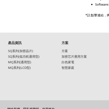
Software
*註:點擊連結
Main
產品資訊
方案
navigation
SQ系列(加密晶片)
方案
SQ系列(低功耗通用型)
加密芯片應用方案
MQ系列(通用型)
白色家電
MQ系列(LCD型)
智慧家庭
聯絡我們
隱私權聲明
使用條款