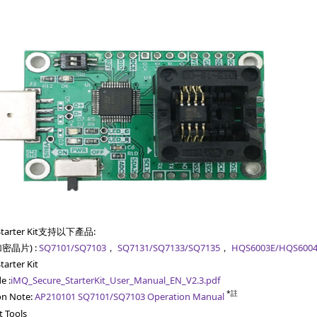
 Starter Kit支持以下產品:
密晶片) :
SQ7101/SQ7103
，
SQ7131/SQ7133/SQ7135
，
HQS6003E/HQS600
tarter Kit
e :
iMQ_Secure_StarterKit_User_Manual_EN_V2.3.pdf
*註
on Note:
AP210101 SQ7101/SQ7103 Operation Manual
 Tools