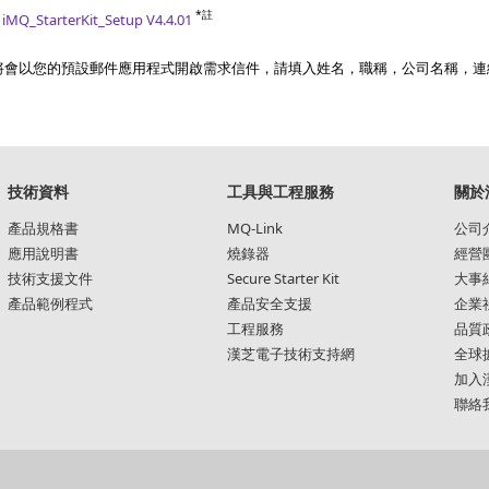
*註
:
iMQ_StarterKit_Setup V4.4.01
，將會以您的預設郵件應用程式開啟需求信件，請填入姓名，職稱，公司名稱，
技術資料
工具與工程服務
關於
產品規格書
MQ-Link
公司
應用說明書
燒錄器
經營
技術支援文件
Secure Starter Kit
大事
產品範例程式
產品安全支援
企業
工程服務
品質
漢芝電子技術支持網
全球
加入
聯絡