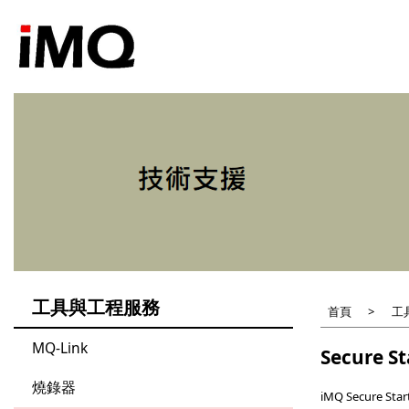
移
至
主
內
容
工具與工程服務
首頁
工
MQ-Link
Secure St
燒錄器
iMQ Secur