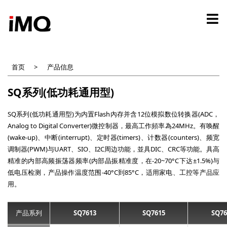
跳
转
到
主
要
内
首页
产品信息
容
SQ系列(低功耗通用型)
SQ系列(低功耗通用型)为内置Flash內存并含12位模拟数位转换器(ADC，
Analog to Digital Converter)微控制器，最高工作頻率為24MHz。有唤醒
(wake-up)、中断(interrupt)、定时器(timers)、计数器(counters)、频宽
调制器(PWM)与UART、SIO、I2C周边功能，並具DIC、CRC等功能。具高
精准的内部高频振荡器频率(内部晶振精准度，在-20~70°C下达±1.5%)与
低电压检测，产品操作温度范围-40°C到85°C，适用家电、工控等产品应
用。
产品系列
SQ7613
SQ7615
SQ76