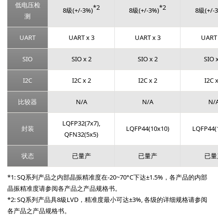
低电压检
*2
*2
8級(+/-3%)
8級(+/-3%)
8級(+/-
测
UART
UART x 3
UART x 3
UART 
SIO
SIO x 2
SIO x 2
SIO x
I2C
I2C x 2
I2C x 2
I2C x
比较器
N/A
N/A
N/
LQFP32(7x7),
封装
LQFP44(10x10)
LQFP44(
QFN32(5x5)
状态
已量产
已量产
已量
*1: SQ系列产品之内部晶振精准度在-20~70°C下达±1.5%，各产品的内部
晶振精准度请参阅各产品之产品规格书。
*2: SQ系列产品具8級LVD，精准度最小可达±3%, 各级的详细规格请参阅
各产品之产品规格书。