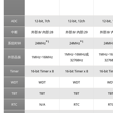
ADC
12-bit, 7ch
12-bit, 12ch
12-bit,
中断
外部:8/ 內部:28
外部:8/ 內部:29
外部:8/ 
*1
*1
系统时钟
24MHz
24MHz
24MH
1MHz~16MHz或
1MHz~1
外部晶振
1MHz~16MHz
32768Hz
3276
Timer
16-bit Timer x 8
16-bit Timer x 8
16-bit Ti
WDT
WDT
WDT
WD
TBT
TBT
TBT
TB
RTC
N/A
RTC
RT