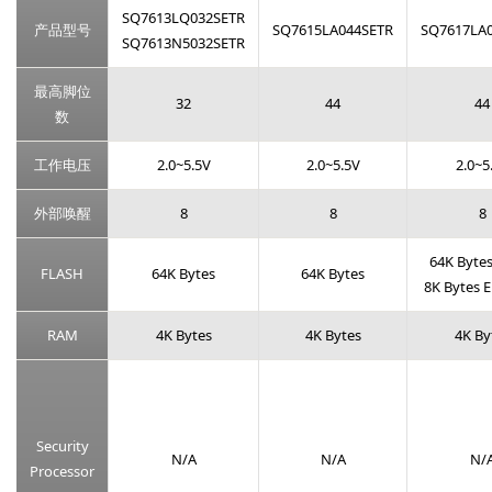
SQ7613LQ032SETR
产品型号
SQ7615LA044SETR
SQ7617LA
SQ7613N5032SETR
最高脚位
32
44
44
数
工作电压
2.0~5.5V
2.0~5.5V
2.0~5
外部唤醒
8
8
8
64K Bytes
FLASH
64K Bytes
64K Bytes
8K Bytes
RAM
4K Bytes
4K Bytes
4K By
Security
N/A
N/A
N/
Processor